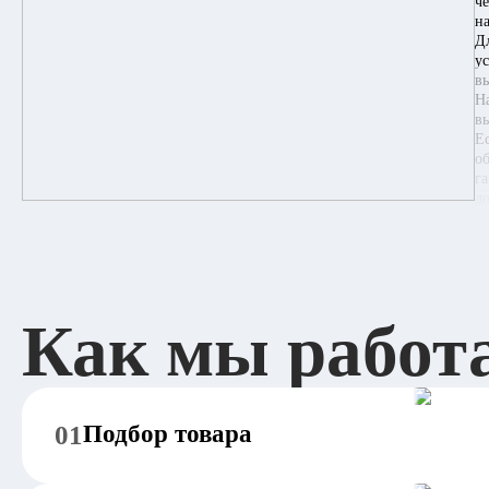
ч
на
Д
у
в
Н
в
Е
о
г
д
Как мы работ
01
Подбор товара