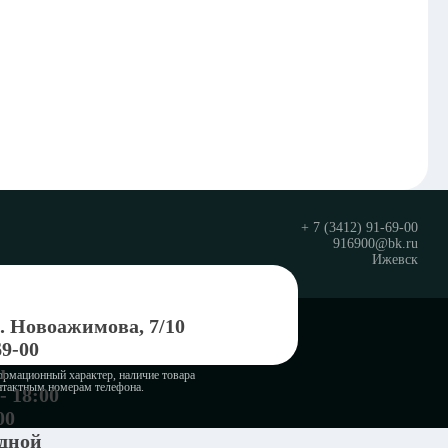
+ 7 (3412) 91-69-00
916900@bk.ru
Ижевск
л. Новоажимова, 7/10
© Группа компаний «Крепежи» 2023
69-00
Политика конфедициальности
u
ормационный характер, наличие товара
онтактным номерам телефона.
- 18:00
00
одной