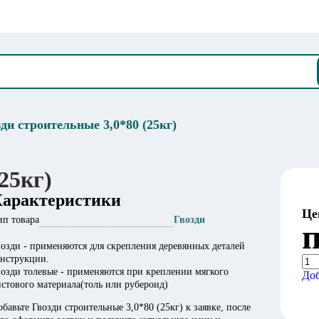
ди строительные 3,0*80 (25кг)
25кг)
Характеристики
Це
ип товара
Гвозди
п
возди - применяются для скрепления деревянных деталей
онструкции.
возди толевые - применяются при креплении мягкого
Доб
истового материала(толь или рубероид)
бавьте Гвозди строительные 3,0*80 (25кг) к заявке, после