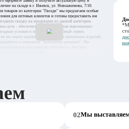
его оформите заявку и получите актуальную цену и
личие на складе в г. Ижевск, ул. Новоажимова, 7/10.
ля товаров из категории "Гвозди" мы предлагаем особые
словия для оптовых клиентов и готовы предоставить им
До
ыгодную скидку на продукцию из данной категории.
*М
аша цель - обеспечить нашим клиентам максимально
ст
ыгодные условия и максимально удобный сервис.
до
сли вы ищете надежного поставщика крепежных изделий,
бращайтесь в компанию "Крепежные решения". Мы
но
арантируем высокое качество продукции, быструю
оставку и отличный сервис.
аем
02
Мы выставляем