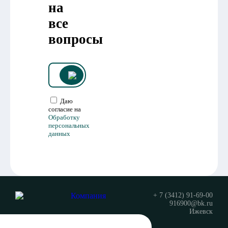
на
все
вопросы
Даю
согласие на
Обработку
персональных
данных
Компания
+ 7 (3412) 91-69-00
916900@bk.ru
Ижевск