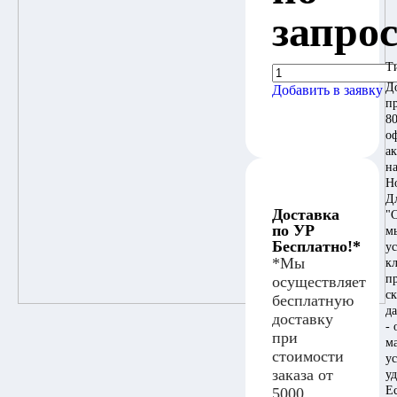
запро
Т
Д
Добавить в заявку
п
80
о
а
на
Н
Д
Доставка
"
по УР
м
Бесплатно!*
у
*Мы
к
п
осуществляет
с
бесплатную
д
доставку
-
при
м
стоимости
у
заказа от
у
Е
5000