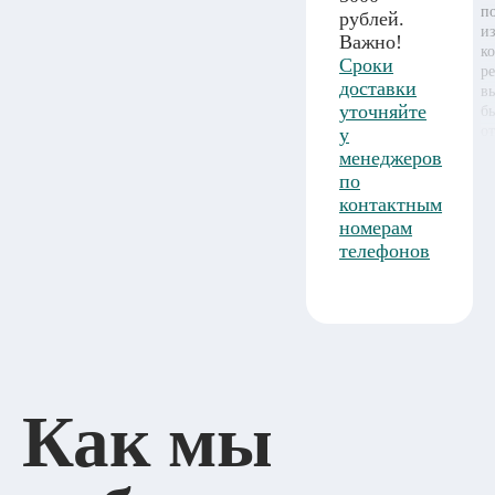
п
рублей.
и
Важно!
к
Сроки
р
доставки
в
уточняйте
б
о
у
менеджеров
по
контактным
номерам
телефонов
Как мы