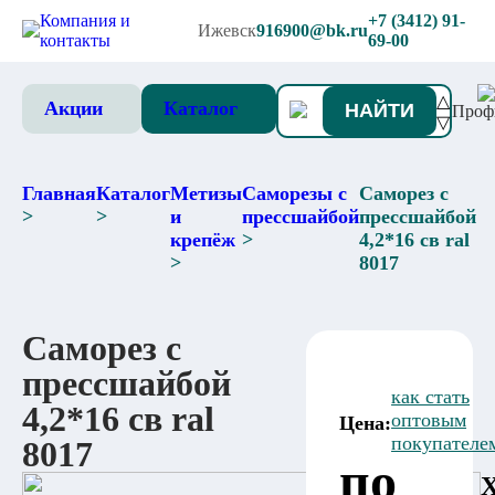
Компания и
+7 (3412) 91-
Ижевск
916900@bk.ru
контакты
69-00
△
Акции
Каталог
НАЙТИ
Проф
▽
Главная
Каталог
Метизы
Саморезы с
Саморез с
>
>
и
прессшайбой
прессшайбой
крепёж
>
4,2*16 св ral
>
8017
Саморез с
прессшайбой
как стать
4,2*16 св ral
оптовым
Цена:
покупателе
8017
по