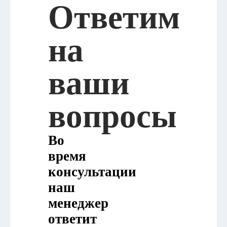
Ответим
на
ваши
вопросы
Во
время
консультации
наш
менеджер
ответит